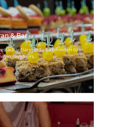
ran & Bar
restaurantlarımızda birbirinden özel
eyimleyebilirs...