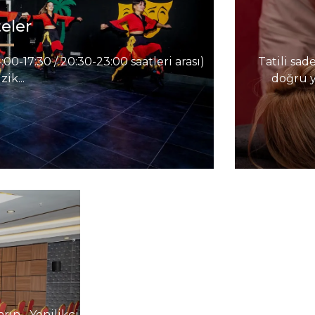
teler
:00-17:30 / 20:30-23:00 saatleri arası)
Tatili sa
ik...
doğru y
ın... Yenilikçi