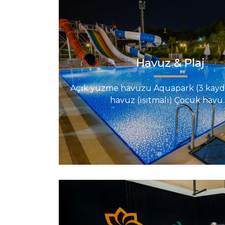
Havuz & Plaj
Açık yüzme havuzu Aquapark (3 kaydır
havuz (ısıtmalı) Çocuk havu..