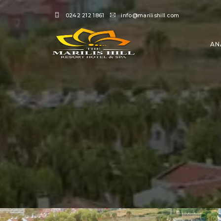
0242 212 1861
info@marilishill.com
AN