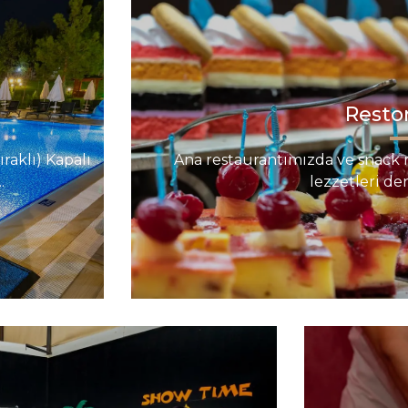
Resto
aklı) Kapalı
Ana restaurantımızda ve snack 
.
lezzetleri den