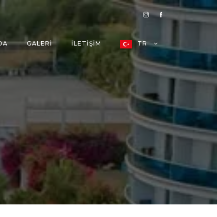
DA
GALERI
İLETIŞIM
TR